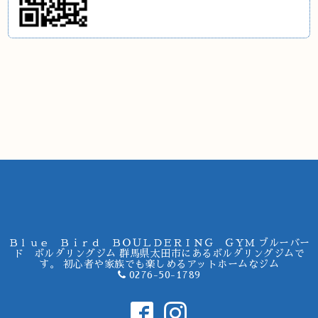
Ｂｌｕｅ Ｂｉｒｄ ＢＯＵＬＤＥＲＩＮＧ ＧＹＭ ブルーバー
ド ボルダリングジム 群馬県太田市にあるボルダリングジムで
す。 初心者や家族でも楽しめるアットホームなジム
0276-50-1789