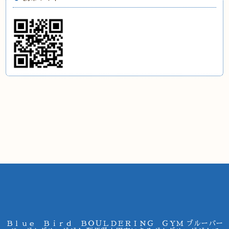
Ｂｌｕｅ Ｂｉｒｄ ＢＯＵＬＤＥＲＩＮＧ ＧＹＭ ブルーバー