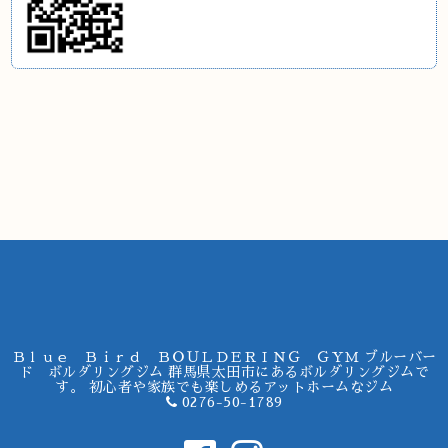
Ｂｌｕｅ Ｂｉｒｄ ＢＯＵＬＤＥＲＩＮＧ ＧＹＭ ブルーバー
ド ボルダリングジム 群馬県太田市にあるボルダリングジムで
す。 初心者や家族でも楽しめるアットホームなジム
0276-50-1789