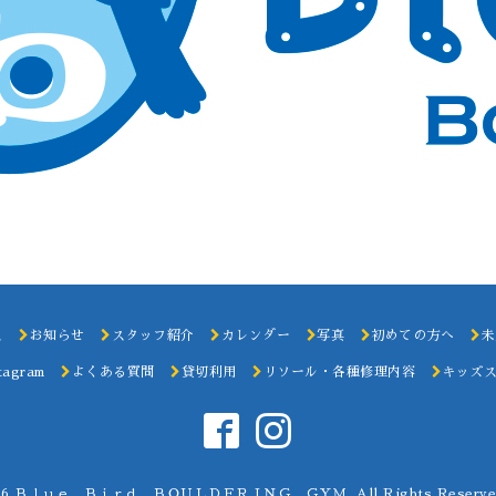
ス
お知らせ
スタッフ紹介
カレンダー
写真
初めての方へ
未
tagram
よくある質問
貸切利用
リソール・各種修理内容
キッズ
26
Ｂｌｕｅ Ｂｉｒｄ ＢＯＵＬＤＥＲＩＮＧ ＧＹＭ
. All Rights Reserve