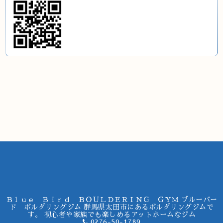
Ｂｌｕｅ Ｂｉｒｄ ＢＯＵＬＤＥＲＩＮＧ ＧＹＭ ブルーバー
ド ボルダリングジム 群馬県太田市にあるボルダリングジムで
す。 初心者や家族でも楽しめるアットホームなジム
0276-50-1789