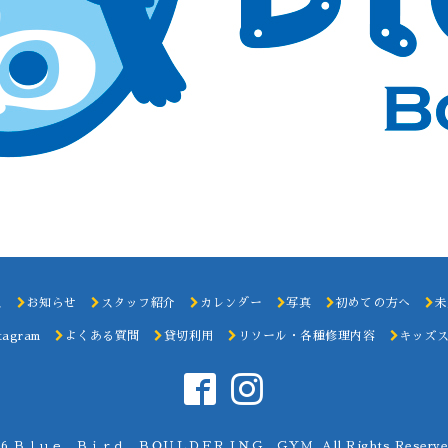
ス
お知らせ
スタッフ紹介
カレンダー
写真
初めての方へ
未
tagram
よくある質問
貸切利用
リソール・各種修理内容
キッズ
26
Ｂｌｕｅ Ｂｉｒｄ ＢＯＵＬＤＥＲＩＮＧ ＧＹＭ
. All Rights Reserve