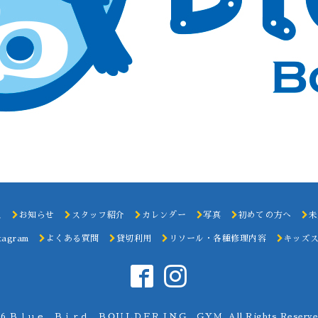
ス
お知らせ
スタッフ紹介
カレンダー
写真
初めての方へ
未
tagram
よくある質問
貸切利用
リソール・各種修理内容
キッズ
26
Ｂｌｕｅ Ｂｉｒｄ ＢＯＵＬＤＥＲＩＮＧ ＧＹＭ
. All Rights Reserve