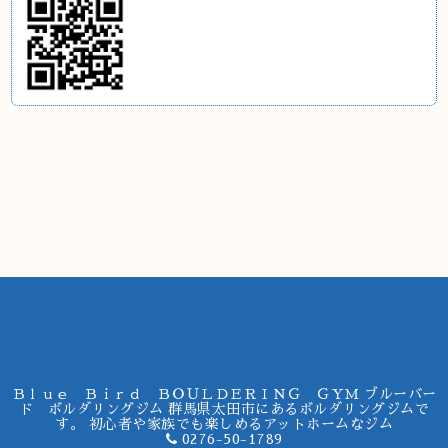
Ｂｌｕｅ Ｂｉｒｄ ＢＯＵＬＤＥＲＩＮＧ ＧＹＭ ブルーバー
ド ボルダリングジム 群馬県太田市にあるボルダリングジムで
す。 初心者や家族でも楽しめるアットホームなジム
0276-50-1789