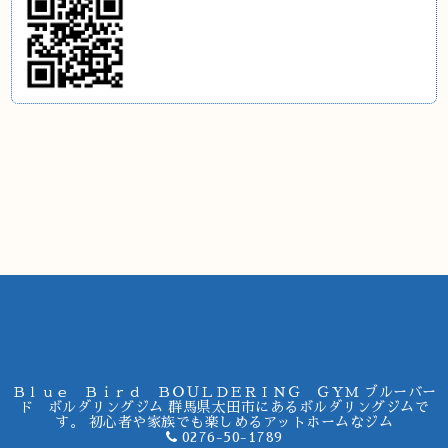
Ｂｌｕｅ Ｂｉｒｄ ＢＯＵＬＤＥＲＩＮＧ ＧＹＭ ブルーバー
ド ボルダリングジム 群馬県太田市にあるボルダリングジムで
す。 初心者や家族でも楽しめるアットホームなジム
0276-50-1789