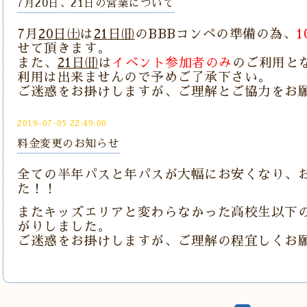
7月20日、21日の営業について
7月
20日㈯
は
21日㈰
のBBBコンペの準備の為、
1
せて頂きます。
また、
21日㈰
は
イベント参加者のみ
のご利用と
利用は出来ませんので予めご了承下さい。
ご迷惑をお掛けしますが、ご理解とご協力をお
2019-07-05 22:49:00
料金変更のお知らせ
全ての半年パスと年パスが大幅にお安くなり、
た！！
またキッズエリアと変わらなかった高校生以下の
がりしました。
ご迷惑をお掛けしますが、ご理解の程宜しくお