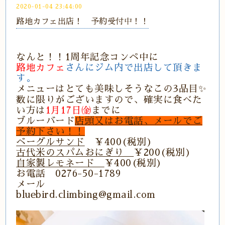
2020-01-04 23:44:00
路地カフェ出店！ 予約受付中！！
なんと！！1周年記念コンペ中に
路地カフェ
さんにジム内で出店して頂きま
す。
メニューはとても美味しそうなこの3品目✨
数に限りがございますので、確実に食べた
い方は
1月17日㈮
までに
ブルーバード
店頭又はお電話、メールでご
予約下さい！！
ベーグルサンド
￥400(税別)
古代米のスパムおにぎり
￥200(税別)
自家製レモネード
￥400(税別)
お電話 0276-50-1789
メール
bluebird.climbing@gmail.com