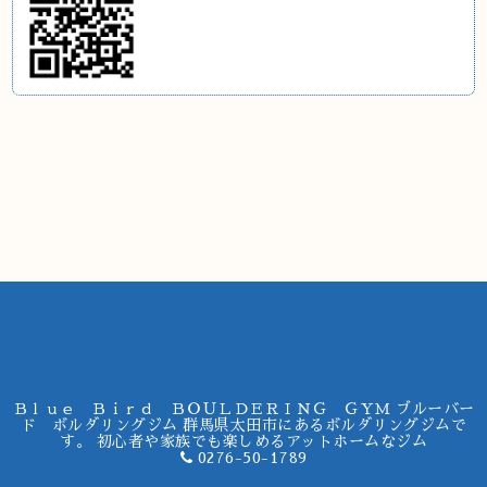
Ｂｌｕｅ Ｂｉｒｄ ＢＯＵＬＤＥＲＩＮＧ ＧＹＭ ブルーバー
ド ボルダリングジム 群馬県太田市にあるボルダリングジムで
す。 初心者や家族でも楽しめるアットホームなジム
0276-50-1789