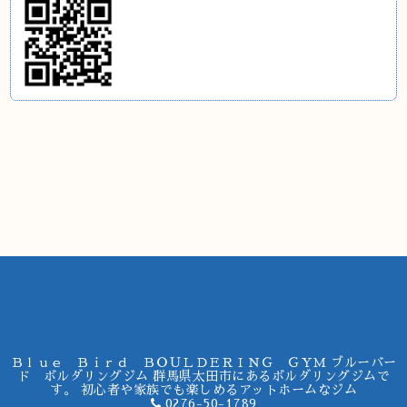
Ｂｌｕｅ Ｂｉｒｄ ＢＯＵＬＤＥＲＩＮＧ ＧＹＭ ブルーバー
ド ボルダリングジム 群馬県太田市にあるボルダリングジムで
す。 初心者や家族でも楽しめるアットホームなジム
0276-50-1789