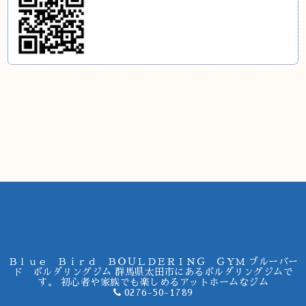
Ｂｌｕｅ Ｂｉｒｄ ＢＯＵＬＤＥＲＩＮＧ ＧＹＭ ブルーバー
ド ボルダリングジム 群馬県太田市にあるボルダリングジムで
す。 初心者や家族でも楽しめるアットホームなジム
0276-50-1789